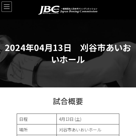
コ
ナ
ン
ビ
テ
ゲ
ン
ー
ツ
シ
へ
ョ
ス
ン
2024年04月13日 刈谷市あいお
キ
に
ッ
移
いホール
プ
動
試合概要
日程
4月13日 (土)
場所
刈谷市あいおいホール