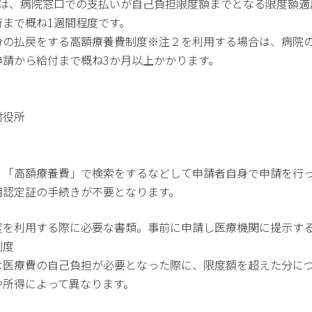
時は、病院窓口での支払いが自己負担限度額までとなる限度額適
まで概ね1週間程度です。
分の払戻をする高額療養費制度※注２を利用する場合は、病院
請から給付まで概ね3か月以上かかります。
村役所
」「高額療養費」で検索をするなどして申請者自身で申請を行
認定証の手続きが不要となります。
制度を利用する際に必要な書類。事前に申請し医療機関に提
制度
な医療費の自己負担が必要となった際に、限度額を超えた分に
得によって異なります。