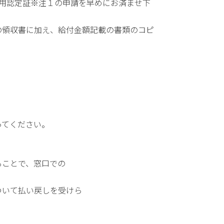
用認定証※注１の申請を早めにお済ませ下
の領収書に加え、給付金額記載の書類のコピ
ってください。
示することで、窓口での
ついて払い戻しを受けら