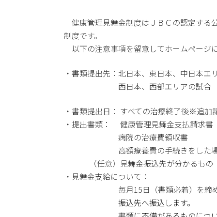
健康管理見舞金制度はＪＢＣの認定する公
制度です。
以下の注意事項を留意してホームページに
・書類提出先：北日本、東日本、中日本エリ
西日本、西部エリアの試合 
・書類提出日： すべての治療終了後※追加
・提出書類： 健康管理見舞金支払請求書
病院の治療費領収書
高額療養費の手続きをした場合は給
（任意）見舞金振込先が分かるもの（
・見舞金支給について：
毎月15日（書類必着）を締め切りと
振込先へ振込します。
書類に不備があるものについては確