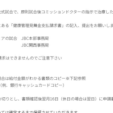
式試合で、原則試合後コミッションドクターの指示で治療した
ある「健康管理見舞金支払請求書」の記入、提出をお願いし
アの試合 JBC本部事務局
JBC関西事務局
請求はできませんのでご注意下さい
付金額がわかる書類のコピー※下記参照
例．銀行キャッシュカードコピー）
し、書類確認後翌月16日（休日の場合は翌日）に申請書
定するまで保留させていただきます。