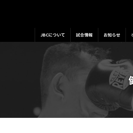
コ
ナ
ン
ビ
テ
ゲ
ン
ー
ツ
シ
JBCについて
試合情報
お知らせ
へ
ョ
ス
ン
キ
に
ッ
移
プ
動