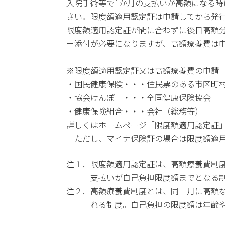
入院手術等で1か月の支払いが高額になる
さい。限度額適用認定証は申請してから発行
限度額適用認定証が間に合わずに後日高額
ー添付が必要になりますが、高額療養費は申
※限度額適用認定証又は高額療養費の申請
・国民健康保険・・・住民票のある市区町
・協会けんぽ ・・・全国健康保険協会
・健康保険組合・・・会社（総務等）
詳しくはホームページ「限度額適用認定証
ただし、マイナ保険証の場合は限度額適用
注１．限度額適用認定証は、高額療養費
支払いが自己負担限度額までとなる
注２．高額療養費制度とは、同一月に高額
れる制度。自己負担の限度額は年齢や所