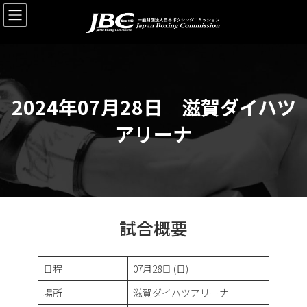
コ
ナ
ン
ビ
テ
ゲ
ン
ー
ツ
シ
へ
ョ
ス
ン
2024年07月28日 滋賀ダイハツ
キ
に
ッ
移
アリーナ
プ
動
試合概要
日程
07月28日 (日)
場所
滋賀ダイハツアリーナ