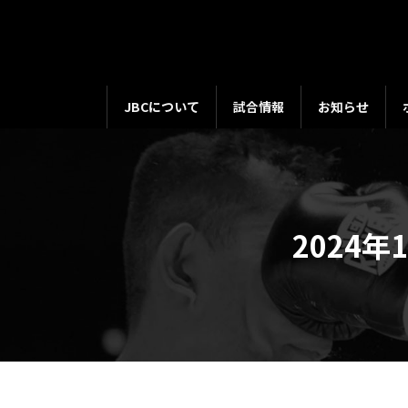
コ
ナ
ン
ビ
テ
ゲ
ン
ー
ツ
シ
JBCについて
試合情報
お知らせ
へ
ョ
ス
ン
キ
に
ッ
移
プ
動
2024