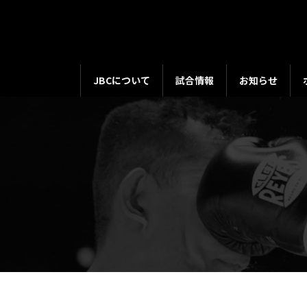
コ
ナ
ン
ビ
テ
ゲ
ン
ー
ツ
シ
JBCについて
試合情報
お知らせ
へ
ョ
ス
ン
キ
に
ッ
移
プ
動